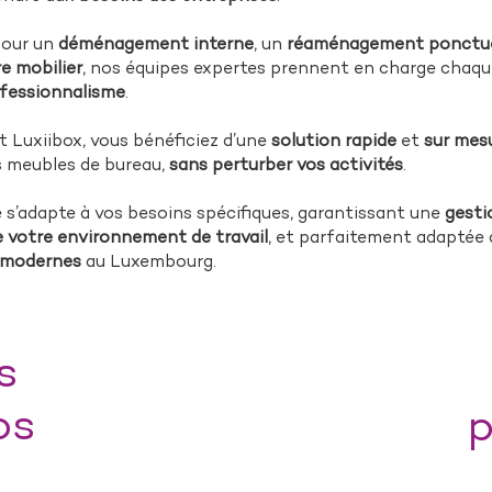
pour un
déménagement interne
, un
réaménagement ponctu
re mobilier
, nos équipes expertes prennent en charge chaqu
ofessionnalisme
.
t Luxiibox, vous bénéficiez d’une
solution rapide
et
sur mes
s meubles de bureau,
sans perturber vos activités
.
e s’adapte à vos besoins spécifiques, garantissant une
gesti
 votre environnement de travail
, et parfaitement adaptée
s modernes
au Luxembourg.
s
os
p