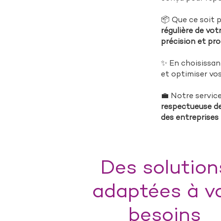
📦 Que ce soit 
régulière de vot
précision et pr
✨ En choisissan
et optimiser vo
💼 Notre servic
respectueuse de
des entreprise
Des solution
adaptées à v
besoins