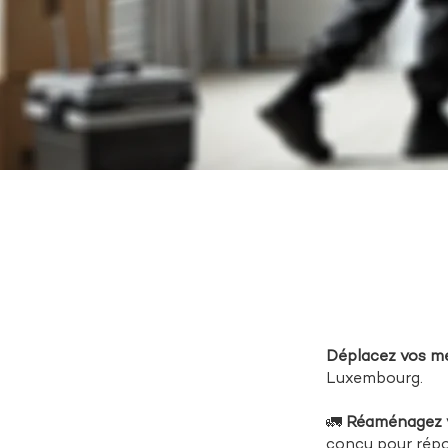
Déplacez vos m
Luxembourg.
🚛
Réaménagez 
conçu pour rép