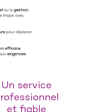
el
ou la
gestion
e étape avec
ure
pour déplacer
on efficace
,
 aux
exigences
Un service
rofessionnel
et fiable