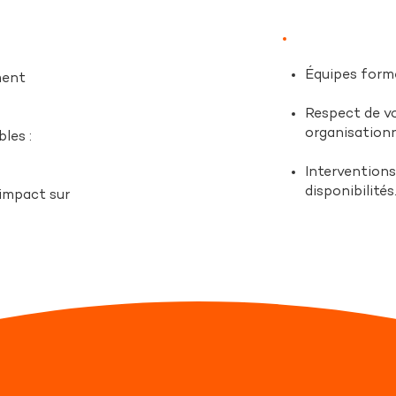
Équipes formé
ment
Respect de vo
organisationn
les :
Interventions 
disponibilités
’impact sur